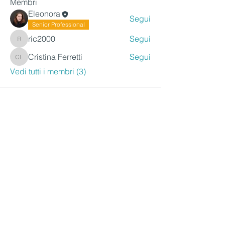
Membri
Eleonora
Segui
Senior Professional
ric2000
Segui
ric2000
Cristina Ferretti
Segui
Cristina Ferretti
Vedi tutti i membri (3)
Servizio consumatori
Accedi all'area riservata della
piattaforma InSeduta e scrivici
nella chat, risponderemo nel
più breve tempo possibile.
Se
non sei ancora iscritto all'area