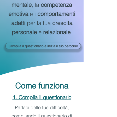
mentale
, la
competenza
emotiva
e i
comportamenti
adatti
per la tua
crescita
personale
e
relazionale
.
Compila il questionario e inizia il tuo percorso
Come funziona
1. Compila il questionario
Parlaci delle tue difficoltà,
compilando il questionario di