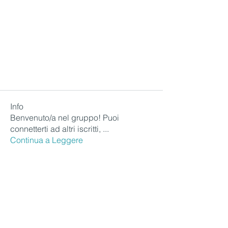
Info
Benvenuto/a nel gruppo! Puoi
connetterti ad altri iscritti,
...
Continua a Leggere
Membri
Eleonora
Segui
Senior Professional
ric2000
Segui
ric2000