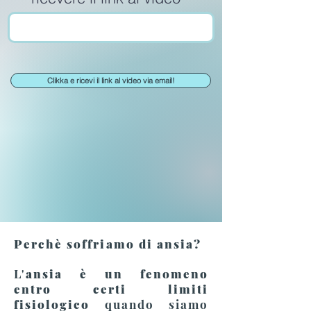
Clikka e ricevi il link al video via email!
Perchè soffriamo di
ansia?
L'
ansia è un fenomeno
entro certi limiti
fisiolog
ico
quando siamo