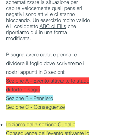
schematizzare la situazione per
capire velocemente quali pensieri
negativi sono attivi e ci stanno
bloccando. Un esercizio molto valido
è il cosiddetto
ABC di Ellis
che
riportiamo qui in una forma
modificata.
Bisogna avere carta e penna, e
dividere il foglio dove scriveremo i
nostri appunti in 3 sezioni:
Sezione A - Evento attivante lo stado
di forte disagio
Sezione B - Pensiero
Sezione C - Conseguenze
Iniziamo dalla sezione C, dalle
Conseguenze dell'evento attivante lo