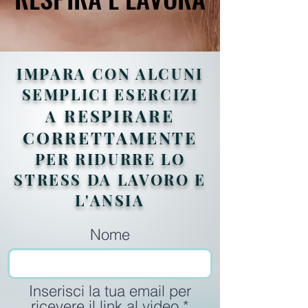
IMPARA CON ALCUNI
SEMPLICI ESERCIZI
RESPIRARE
A
CO
R
RETTAME
NT
E
PER RIDURRE LO
STRESS DA LAVORO E
L'ANSIA
Nome
Inserisci la tua email per
ricevere il link al video