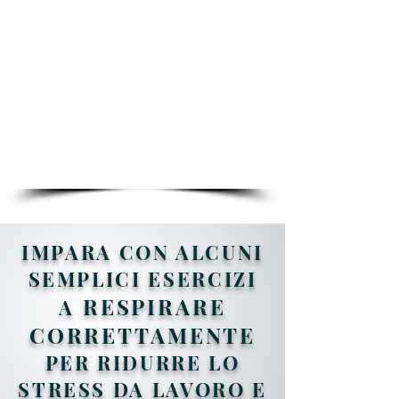
vagale), tutti sintomi ricorrenti
nelle crisi ansiose.
L'ingrandimento della bolla
gastrica e' associata allo sviluppo
di reflusso gastroesofageo, ernia
iatale, gastrite, sindrome
dell'intestino irritabile.
IMPARA CON ALCUNI
SEMPLICI ESERCIZI
RESPIRARE
A
COR
RETTAME
NT
E
PER RIDURRE LO
STRESS DA LAVORO E