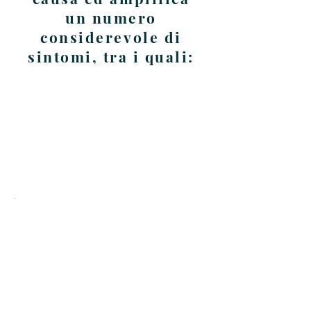
un numero
considerevole di
sintomi, tra i quali:
Dispnea, bolla gastrica,
reflusso, cattiva digestione,
gastrite, sindrome del
colon irritabile,
alterazione del ritmo