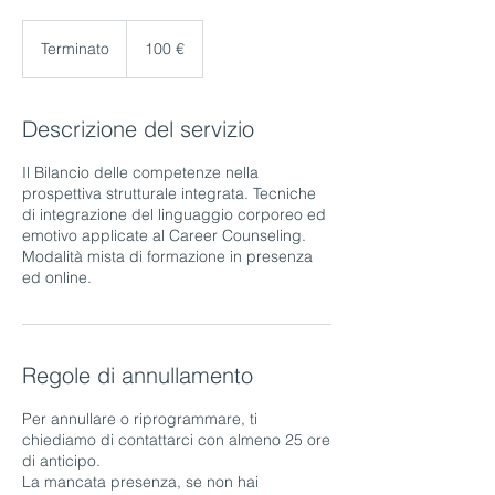
100
euro
Terminato
T
100 €
e
r
m
Descrizione del servizio
i
n
Il Bilancio delle competenze nella
a
prospettiva strutturale integrata. Tecniche
t
di integrazione del linguaggio corporeo ed
o
emotivo applicate al Career Counseling.
Modalità mista di formazione in presenza
ed online.
Regole di annullamento
Per annullare o riprogrammare, ti
chiediamo di contattarci con almeno 25 ore
di anticipo.
La mancata presenza, se non hai