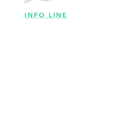
INFO LINE
WHATSAPP
Non ci sono
sessioni da
prenotare al
momento.
Ricontrolla a