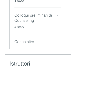
1 step
Colloqui preliminari di
Counseling
.
4 step
Carica altro
Istruttori
Eleonora
Gianpaolo