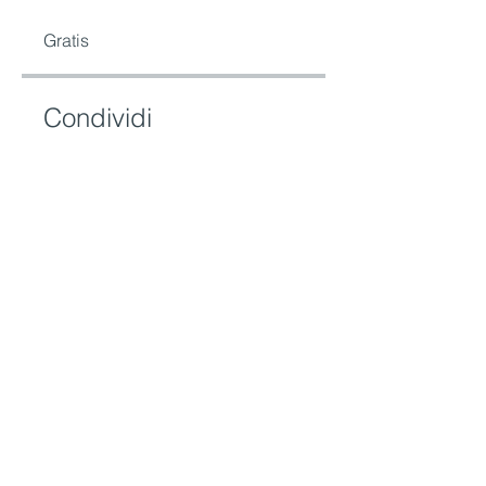
Gratis
Condividi
Richiedi di iscriverti
Servizio consumatori
Accedi all'area riservata della